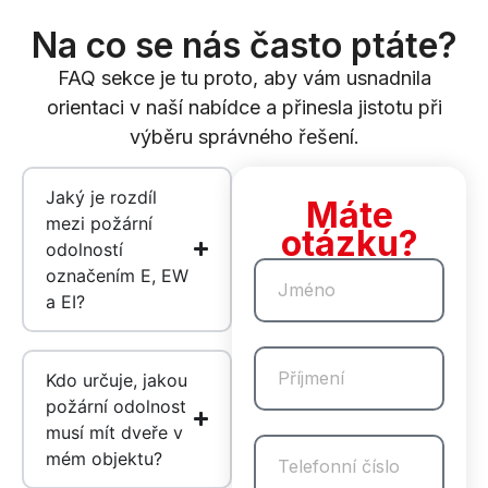
Na co se nás často ptáte?
FAQ sekce je tu proto, aby vám usnadnila
orientaci
v naší
nabídce
a přinesla
jistotu při
výběru správného řešení.
Jaký je rozdíl
Máte
mezi požární
otázku?
odolností
označením E, EW
a EI?
Kdo určuje, jakou
požární odolnost
musí mít dveře v
mém objektu?