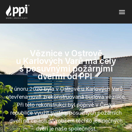
Věznice
v Ostrově
u Karlových
Varů má cely
s posuvnými
požárními
dveřmi od PPI
V únoru 2020 byla v Ostrově u Karlových Varů
otevřena nově zrekonstruovaná budova věznice.
Při této rekonstrukci byl poprvé v České
republice využit systém posuvných požárních
dveří na celách. Výrobcem těchto jedinečných
dveří je naše společnost.