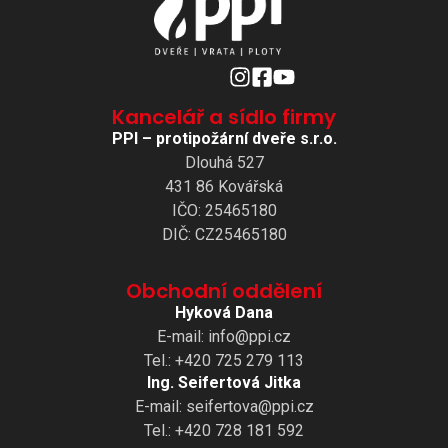
Kancelář
a sídlo
firmy
PPI – protipožární dveře s.r.o.
Dlouhá 527
431 86 Kovářská
IČO: 25465180
DIČ: CZ25465180
Obchodní oddělení
Hyková Dana
E-mail: info@ppi.cz
Tel.: +420 725 279 113
Ing. Seifertová Jitka
E-mail: seifertova@ppi.cz
Tel.: +420 728 181 592